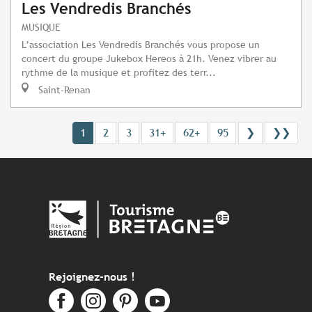
Les Vendredis Branchés
MUSIQUE
L’association Les Vendredis Branchés vous propose un
concert du groupe Jukebox Hereos à 21h. Venez vibrer au
rythme de la musique et profitez des terr...
Saint-Renan
1
2
3
31+
62+
95
❯
❯❯
Rejoignez-nous !