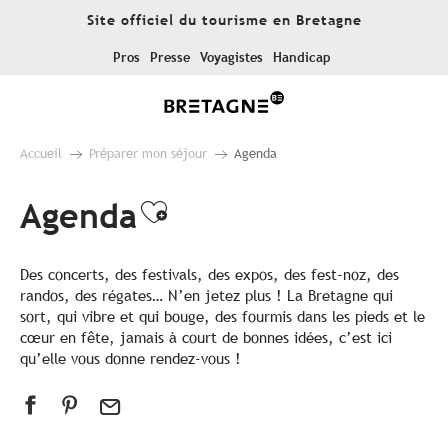
Aller
Site officiel du tourisme en Bretagne
au
contenu
Pros
Presse
Voyagistes
Handicap
principal
Accueil
Préparer mon séjour
Agenda
Agenda
Ajouter aux favoris
Des concerts, des festivals, des expos, des fest-noz, des
randos, des régates… N’en jetez plus ! La Bretagne qui
sort, qui vibre et qui bouge, des fourmis dans les pieds et le
cœur en fête, jamais à court de bonnes idées, c’est ici
qu’elle vous donne rendez-vous !