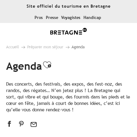
Aller
Site officiel du tourisme en Bretagne
au
contenu
Pros
Presse
Voyagistes
Handicap
principal
Accueil
Préparer mon séjour
Agenda
Agenda
Ajouter aux favoris
Des concerts, des festivals, des expos, des fest-noz, des
randos, des régates… N’en jetez plus ! La Bretagne qui
sort, qui vibre et qui bouge, des fourmis dans les pieds et le
cœur en fête, jamais à court de bonnes idées, c’est ici
qu’elle vous donne rendez-vous !