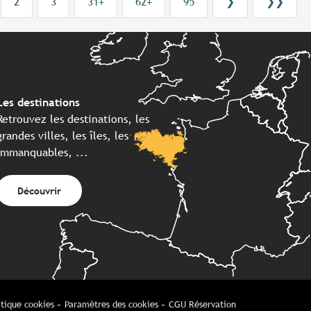
2
3
31+
62+
95
❯
❯❯
Les destinations
Retrouvez les destinations, les
grandes villes, les îles, les
immanquables, ...
Découvrir
itique cookies
Paramètres des cookies
CGU Réservation