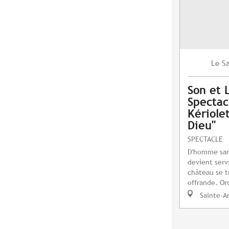
S
Le
Son et 
Spectac
Kériole
Dieu"
SPECTACLE
D'homme sans 
devient serv
château se t
offrande. Or
Sainte-A