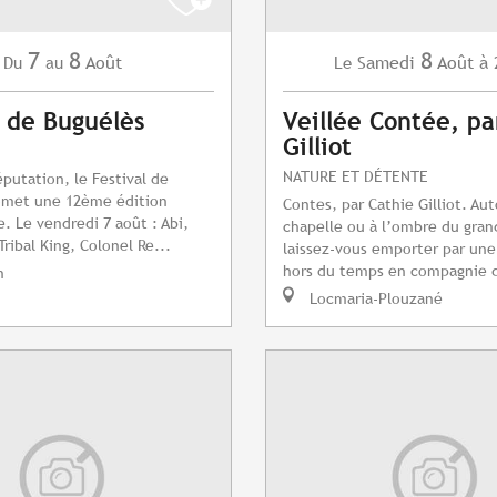
7
8
8
Août
Samedi
Août
à 
Du
au
Le
l de Buguélès
Veillée Contée, pa
Gilliot
NATURE ET DÉTENTE
éputation, le Festival de
omet une 12ème édition
Contes, par Cathie Gilliot. Aut
e. Le vendredi 7 août : Abi,
chapelle ou à l’ombre du gran
Tribal King, Colonel Re...
laissez-vous emporter par un
hors du temps en compagnie d
n
Locmaria-Plouzané