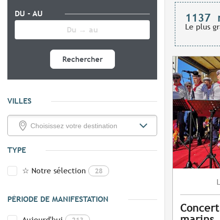
DU - AU
1137
Le plus g
Rechercher
VILLES
TYPE
☆ Notre sélection
28
PÉRIODE DE MANIFESTATION
Concert
marins
Aujourd'hui
213