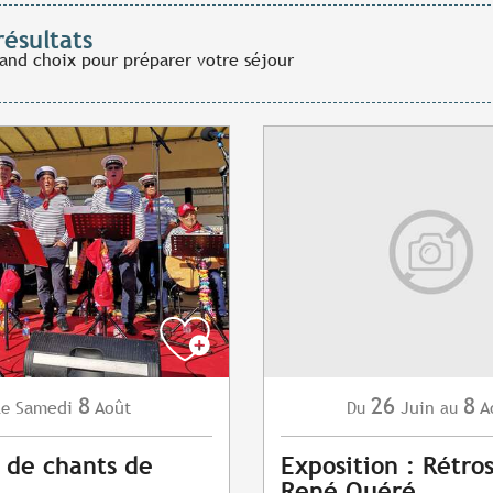
résultats
rand choix pour préparer votre séjour
8
26
8
Samedi
Août
Juin
A
Le
Du
au
 de chants de
Exposition : Rétro
René Quéré