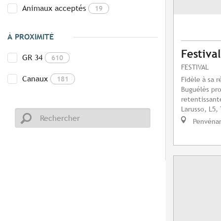
Animaux acceptés
19
À PROXIMITÉ
Festiva
GR 34
610
FESTIVAL
Canaux
181
Fidèle à sa r
Buguélès pr
retentissant
Larusso, L5, 
Penvéna