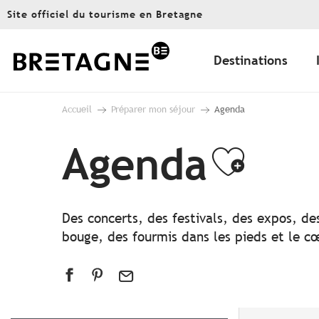
Aller
Site officiel du tourisme en Bretagne
au
contenu
principal
Destinations
Accueil
Préparer mon séjour
Agenda
Agenda
Ajout
Des concerts, des festivals, des expos, de
bouge, des fourmis dans les pieds et le cœ