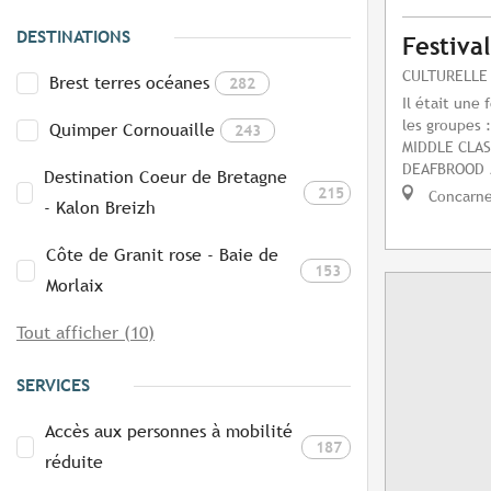
DESTINATIONS
Festiva
CULTURELLE
Brest terres océanes
282
Il était une 
les groupes
Quimper Cornouaille
243
MIDDLE CLA
DEAFBROOD /
Destination Coeur de Bretagne
215
Concarn
- Kalon Breizh
Côte de Granit rose - Baie de
153
Morlaix
Tout afficher (10)
SERVICES
Accès aux personnes à mobilité
187
réduite