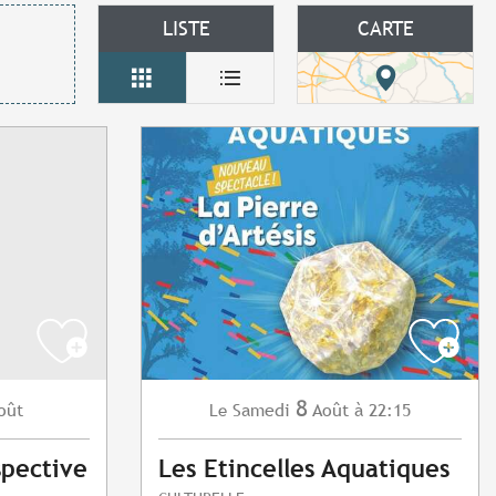
LISTE
CARTE
8
oût
Samedi
Août
à 22:15
Le
spective
Les Etincelles Aquatiques