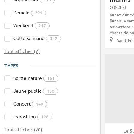
CONCERT
Demain
201
Venez déamb
Renan le sam
Weekend
247
animations :
chants de ma
Cette semaine
247
Saint-Re
Tout afficher (7)
TYPES
Sortie nature
151
Jeune public
150
Concert
149
Exposition
126
Tout afficher (20)
S
Le