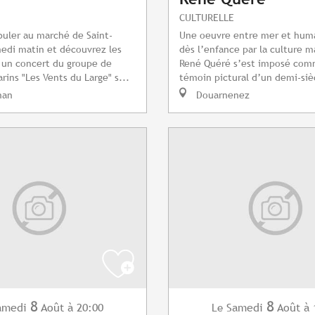
CULTURELLE
uler au marché de Saint-
Une oeuvre entre mer et huma
edi matin et découvrez les
dès l’enfance par la culture m
 un concert du groupe de
René Quéré s’est imposé com
rins "Les Vents du Large" s...
témoin pictural d’un demi-sièc
nan
Douarnenez
8
8
amedi
Août
à 20:00
Samedi
Août
à 
Le