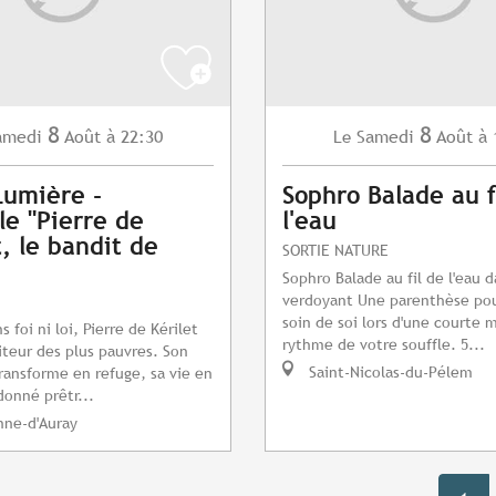
8
8
amedi
Août
à 22:30
Samedi
Août
à 
Le
Lumière -
Sophro Balade au f
le "Pierre de
l'eau
t, le bandit de
SORTIE NATURE
Sophro Balade au fil de l'eau 
verdoyant Une parenthèse po
soin de soi lors d'une courte 
foi ni loi, Pierre de Kérilet
rythme de votre souffle. 5...
iteur des plus pauvres. Son
Saint-Nicolas-du-Pélem
ransforme en refuge, sa vie en
donné prêtr...
nne-d'Auray