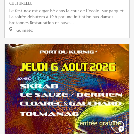
CULTURELLE
Le fest-noz est organisé dans la cour de l’école, sur parquet
La soirée débutera à 19 h par une initiation aux danses
bretonnes Restauration et buve...
Guimaëc