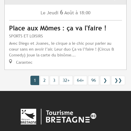
6
Jeudi
Août
à 18:00
Le
Place aux Mômes : ça va l'faire !
SPORTS ET LOISIRS
Avec Diego et Joanes, le cirque a le chic pour parler au
cœur sans en avoir l’air. Leur duo Ça va l’faire ! (Circus &
Comedy) joue la carte du binôme...
Carantec
1
2
3
32+
64+
96
❯
❯❯