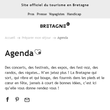
Aller
Site officiel du tourisme en Bretagne
au
contenu
Pros
Presse
Voyagistes
Handicap
principal
Accueil
Préparer mon séjour
Agenda
Agenda
Ajouter aux favoris
Des concerts, des festivals, des expos, des fest-noz, des
randos, des régates… N’en jetez plus ! La Bretagne qui
sort, qui vibre et qui bouge, des fourmis dans les pieds et le
cœur en fête, jamais à court de bonnes idées, c’est ici
qu’elle vous donne rendez-vous !