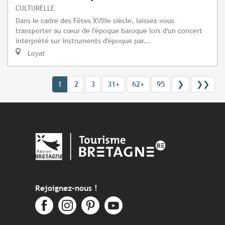
CULTURELLE
Dans le cadre des Fêtes XVIIIe siècle, laissez-vous
transporter au cœur de l'époque baroque lors d'un concert
interprété sur instruments d'époque par...
Loyat
1
2
3
31+
62+
95
❯
❯❯
Rejoignez-nous !