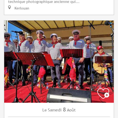
technique photographique ancienne qui...
Kerlouan
8
Samedi
Août
Le