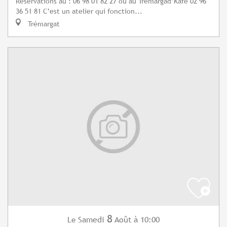
Réservations au : 06 98 01 82 27 ou au Tremargad’Kafe 02 96
36 51 81 C’est un atelier qui fonction...
Trémargat
8
Samedi
Août
à 10:00
Le