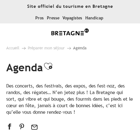
Aller
Site officiel du tourisme en Bretagne
au
contenu
Pros
Presse
Voyagistes
Handicap
principal
Accueil
Préparer mon séjour
Agenda
Agenda
Ajouter aux favoris
Des concerts, des festivals, des expos, des fest-noz, des
randos, des régates… N’en jetez plus ! La Bretagne qui
sort, qui vibre et qui bouge, des fourmis dans les pieds et le
cœur en fête, jamais à court de bonnes idées, c’est ici
qu’elle vous donne rendez-vous !