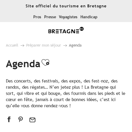
Aller
Site officiel du tourisme en Bretagne
au
contenu
Pros
Presse
Voyagistes
Handicap
principal
Accueil
Préparer mon séjour
Agenda
Agenda
Ajouter aux favoris
Des concerts, des festivals, des expos, des fest-noz, des
randos, des régates… N’en jetez plus ! La Bretagne qui
sort, qui vibre et qui bouge, des fourmis dans les pieds et le
cœur en fête, jamais à court de bonnes idées, c’est ici
qu’elle vous donne rendez-vous !