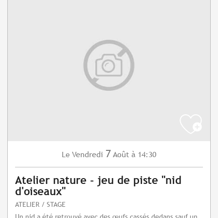
7
Vendredi
Août
à 14:30
Le
Atelier nature - jeu de piste "nid
d'oiseaux"
ATELIER / STAGE
Un nid a été retrouvé avec des œufs cassés dedans sauf un