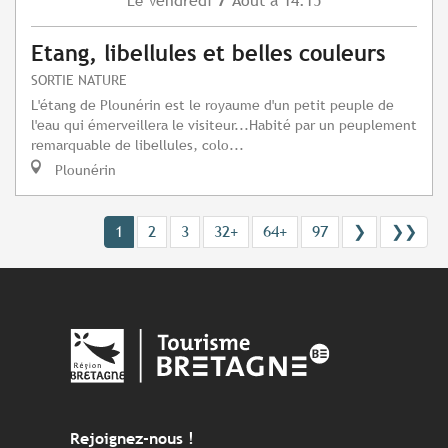
Vendredi
Août
à 14:15
Le
Etang, libellules et belles couleurs
SORTIE NATURE
L'étang de Plounérin est le royaume d'un petit peuple de
l'eau qui émerveillera le visiteur...Habité par un peuplement
remarquable de libellules, colo...
Plounérin
1
2
3
32+
64+
97
❯
❯❯
Rejoignez-nous !