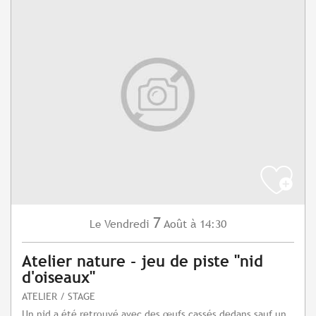
7
Vendredi
Août
à 14:30
Le
Atelier nature - jeu de piste "nid
d'oiseaux"
ATELIER / STAGE
Un nid a été retrouvé avec des œufs cassés dedans sauf un