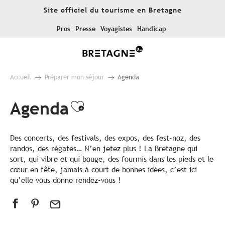
Aller
Site officiel du tourisme en Bretagne
au
contenu
Pros
Presse
Voyagistes
Handicap
principal
Accueil
Préparer mon séjour
Agenda
Agenda
Ajouter aux favoris
Des concerts, des festivals, des expos, des fest-noz, des
randos, des régates… N’en jetez plus ! La Bretagne qui
sort, qui vibre et qui bouge, des fourmis dans les pieds et le
cœur en fête, jamais à court de bonnes idées, c’est ici
qu’elle vous donne rendez-vous !