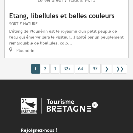
Vendredi
Août
à 14:15
Le
Etang, libellules et belles couleurs
SORTIE NATURE
L'étang de Plounérin est le royaume d'un petit peuple de
l'eau qui émerveillera le visiteur...Habité par un peuplement
remarquable de libellules, colo...
Plounérin
1
2
3
32+
64+
97
❯
❯❯
Rejoignez-nous !