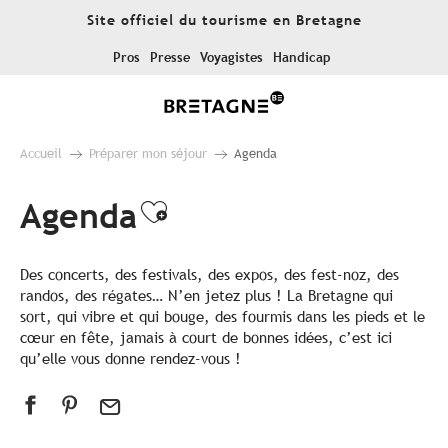
Aller
Site officiel du tourisme en Bretagne
au
contenu
Pros
Presse
Voyagistes
Handicap
principal
Accueil
Préparer mon séjour
Agenda
Agenda
Ajouter aux favoris
Des concerts, des festivals, des expos, des fest-noz, des
randos, des régates… N’en jetez plus ! La Bretagne qui
sort, qui vibre et qui bouge, des fourmis dans les pieds et le
cœur en fête, jamais à court de bonnes idées, c’est ici
qu’elle vous donne rendez-vous !