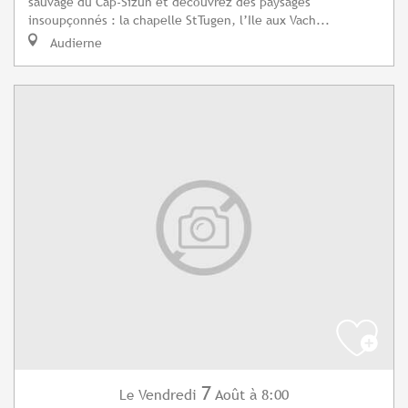
sauvage du Cap-Sizun et découvrez des paysages
insoupçonnés : la chapelle StTugen, l’Ile aux Vach...
Audierne
7
Vendredi
Août
à 8:00
Le