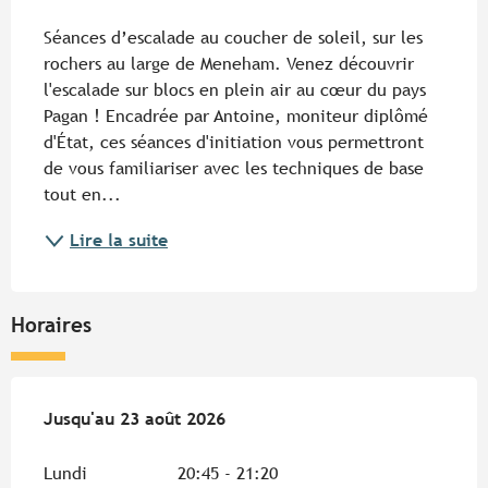
Description
Séances d’escalade au coucher de soleil, sur les 
rochers au large de Meneham. Venez découvrir 
l'escalade sur blocs en plein air au cœur du pays 
Pagan ! Encadrée par Antoine, moniteur diplômé 
d'État, ces séances d'initiation vous permettront 
de vous familiariser avec les techniques de base 
tout en...
Lire la suite
Horaires
Du
Jusqu'au
9 juillet 2026
23 août 2026
au
23 août 2026
Lundi
20:45 - 21:20