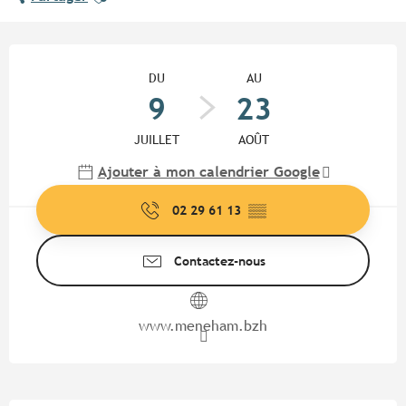
Ouverture et coordonnées
DU
AU
9
23
JUILLET
AOÛT
Ajouter à mon calendrier Google
02 29 61 13
▒▒
Contactez-nous
www.meneham.bzh