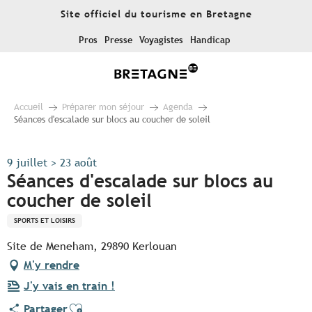
Aller
Site officiel du tourisme en Bretagne
au
contenu
Pros
Presse
Voyagistes
Handicap
principal
Accueil
Préparer mon séjour
Agenda
Séances d'escalade sur blocs au coucher de soleil
9 juillet > 23 août
Séances d'escalade sur blocs au
coucher de soleil
SPORTS ET LOISIRS
Site de Meneham, 29890 Kerlouan
M'y rendre
J'y vais en train !
Ajouter aux favoris
Partager