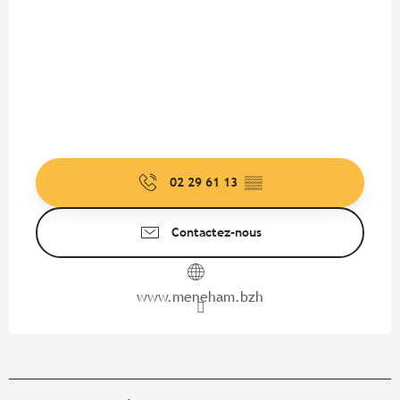
02 29 61 13
▒▒
Contactez-nous
www.meneham.bzh