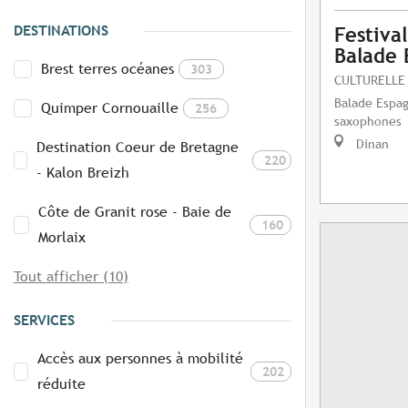
DESTINATIONS
Festival
Balade 
Brest terres océanes
303
CULTURELLE
Balade Espag
Quimper Cornouaille
256
saxophones
Dinan
Destination Coeur de Bretagne
220
- Kalon Breizh
Côte de Granit rose - Baie de
160
Morlaix
Tout afficher (10)
SERVICES
Accès aux personnes à mobilité
202
réduite