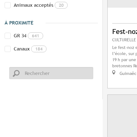
Animaux acceptés
20
À PROXIMITÉ
Fest-no
GR 34
641
CULTURELLE
Le fest-noz 
Canaux
184
l’école, sur
19 h par une
bretonnes Re
Guimaëc