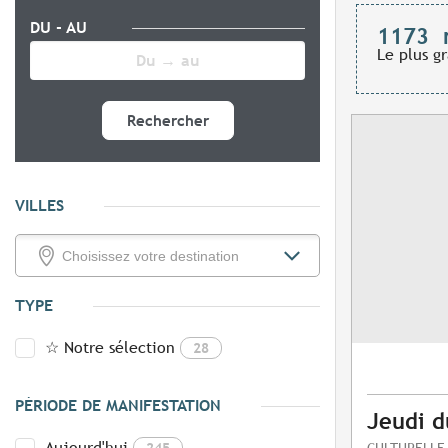
DU - AU
1173
Le plus g
Rechercher
VILLES
TYPE
☆ Notre sélection
28
PÉRIODE DE MANIFESTATION
Jeudi d
Aujourd'hui
245
CULTURELLE