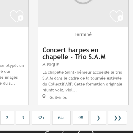
Terminé
Concert harpes en
chapelle - Trio S.A.M
MUSIQUE
cyanotype, un
e qui
La chapelle Saint-Trémeur accueille le trio
es images
S.A.M dans le cadre de la tournée estivale
e du s...
du Collectif ARP. Cette formation originale
réunit voix, viol...
Guilvinec
2
3
32+
64+
98
❯
❯❯