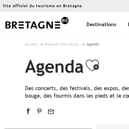
Aller
Site officiel du tourisme en Bretagne
au
contenu
principal
Destinations
Accueil
Préparer mon séjour
Agenda
Agenda
Ajout
Des concerts, des festivals, des expos, de
bouge, des fourmis dans les pieds et le cœ