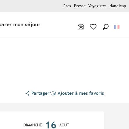
Pros
Presse
Voyagistes
Handicap
parer mon séjour
Recherche
Voir les favoris
Ajouter aux favoris
Partager
Ajouter à mes favoris
Ouverture et coordonnées
16
DIMANCHE
AOÛT