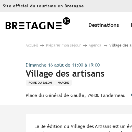
Aller
Site officiel du tourisme en Bretagne
au
contenu
principal
Destinations
Accueil
Préparer mon séjour
Agenda
Village des a
Dimanche 16 août de 11:00 à 19:00
Village des artisans
FOIRE OU SALON
MARCHÉ
Place du Général de Gaulle, 29800 Landerneau
Description
La 3e édition du Village des Artisans est un é