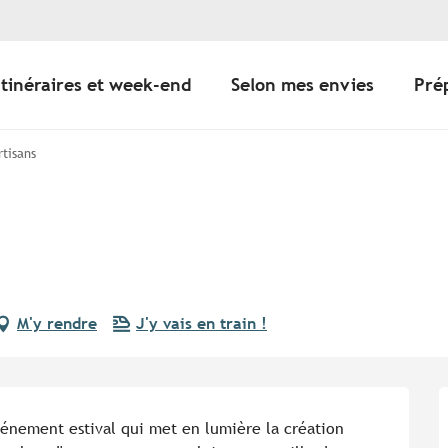
Itinéraires et week-end
Selon mes envies
Pré
rtisans
M'y rendre
J'y vais en train !
vénement estival qui met en lumière la création 