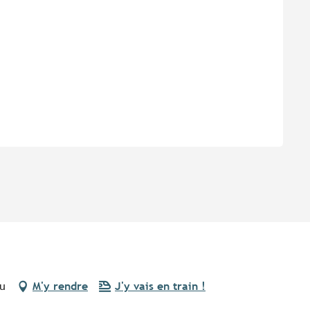
au
M'y rendre
J'y vais en train !