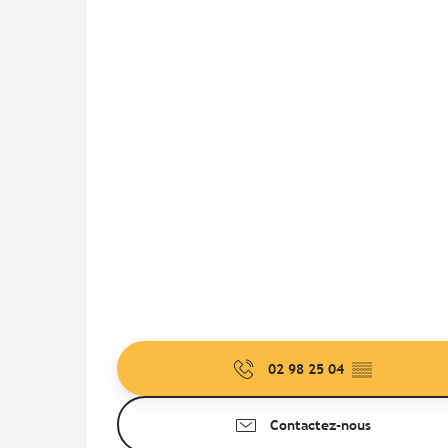
02 98 25 04
▒▒
Contactez-nous