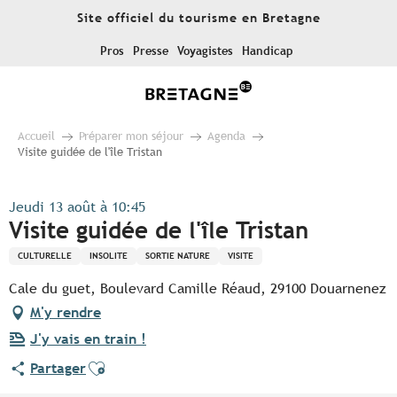
Aller
Site officiel du tourisme en Bretagne
au
contenu
Pros
Presse
Voyagistes
Handicap
principal
Accueil
Préparer mon séjour
Agenda
Visite guidée de l'île Tristan
Jeudi 13 août à 10:45
Visite guidée de l'île Tristan
CULTURELLE
INSOLITE
SORTIE NATURE
VISITE
Cale du guet, Boulevard Camille Réaud, 29100 Douarnenez
M'y rendre
J'y vais en train !
Ajouter aux favoris
Partager