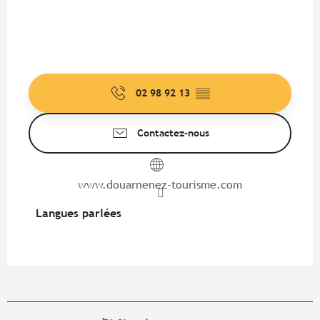
02 98 92 13
▒▒
Contactez-nous
www.douarnenez-tourisme.com
Langues parlées
Langues parlées