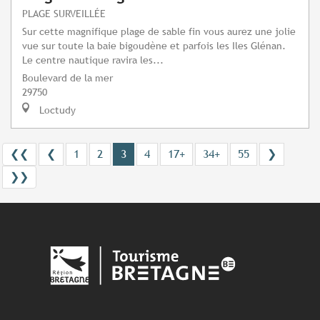
PLAGE SURVEILLÉE
Sur cette magnifique plage de sable fin vous aurez une jolie
vue sur toute la baie bigoudène et parfois les Iles Glénan.
Le centre nautique ravira les...
Boulevard de la mer
29750
Loctudy
❮❮
❮
1
2
3
4
17+
34+
55
❯
❯❯