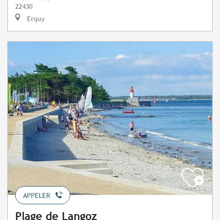
22430
Erquy
APPELER
Plage de Langoz