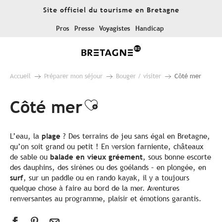
Aller
Site officiel du tourisme en Bretagne
au
contenu
Pros
Presse
Voyagistes
Handicap
principal
Accueil
Préparer mon séjour
Bouger / visiter
Côté mer
Côté mer
Ajouter aux favor
L’eau, la
plage
? Des terrains de jeu sans égal en Bretagne,
qu’on soit grand ou petit ! En version farniente, châteaux
de sable ou
balade en vieux gréement
, sous bonne escorte
des dauphins, des sirènes ou des goélands – en plongée, en
surf
, sur un paddle ou en rando kayak, il y a toujours
quelque chose à faire au bord de la mer. Aventures
renversantes au programme, plaisir et émotions garantis.