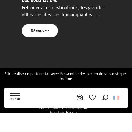
Les destinations
Retrouvez les destinations, les grandes
villes, les îles, les immanquables, ...
Découvrir
Site réalisé en partenariat avec l’ensemble des partenaires touristiques
bretons
Questions fréquentes
Cartes Bretagne & brochures
menu
Plan du site
Recherche
Voir les favoris
Accessibilité : non conforme
Mentions légales
Politique de confidentialité
Politique cookies
Paramètres des cookies