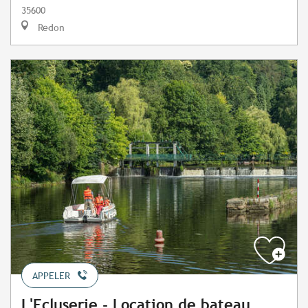
35600
Redon
APPELER
L'Ecluserie - Location de bateau