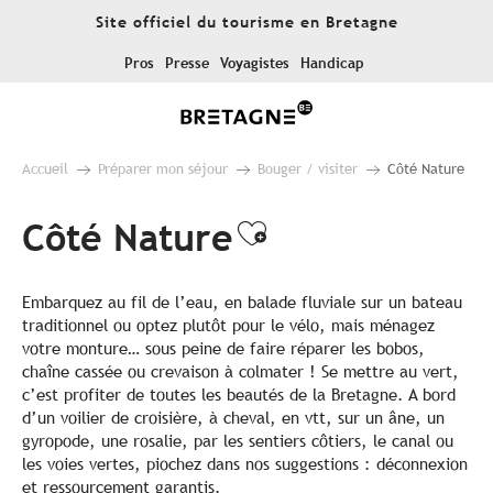
Aller
Site officiel du tourisme en Bretagne
au
contenu
Pros
Presse
Voyagistes
Handicap
principal
Accueil
Préparer mon séjour
Bouger / visiter
Côté Nature
Côté Nature
Ajouter aux fa
Embarquez au fil de l’eau, en balade fluviale sur un bateau
traditionnel ou optez plutôt pour le vélo, mais ménagez
votre monture… sous peine de faire réparer les bobos,
chaîne cassée ou crevaison à colmater ! Se mettre au vert,
c’est profiter de toutes les beautés de la Bretagne. A bord
d’un voilier de croisière, à cheval, en vtt, sur un âne, un
gyropode, une rosalie, par les sentiers côtiers, le canal ou
les voies vertes, piochez dans nos suggestions : déconnexion
et ressourcement garantis.