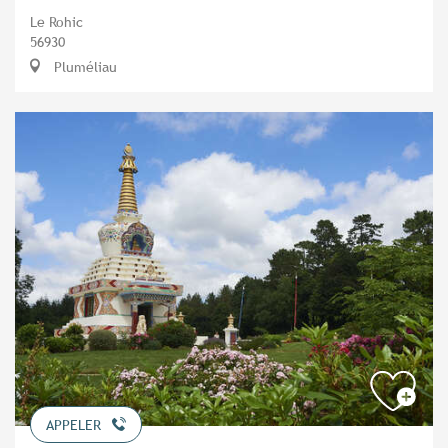
Le Rohic
56930
Pluméliau
APPELER