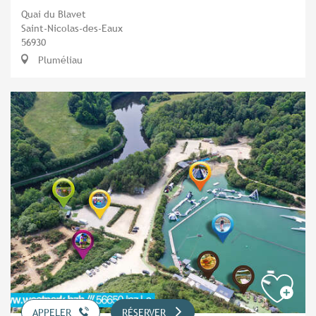
Quai du Blavet
Saint-Nicolas-des-Eaux
56930
Pluméliau
APPELER
RÉSERVER