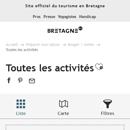
Aller
Site officiel du tourisme en Bretagne
au
contenu
Pros
Presse
Voyagistes
Handicap
principal
Accueil
Préparer mon séjour
Bouger / visiter
Toutes les activités
Toutes les activités
Ajouter
Liste
Carte
Filtres