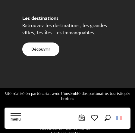
Les destinations
Retrouvez les destinations, les grandes
villes, les îles, les immanquables, ...
Découvrir
Site réalisé en partenariat avec l’ensemble des partenaires touristiques
bretons
Questions fréquentes
Cartes Bretagne & brochures
menu
Plan du site
Recherche
Voir les favoris
Accessibilité : non conforme
Mentions légales