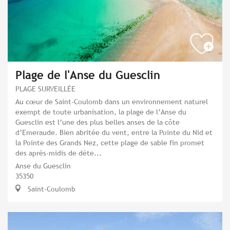
Plage de l'Anse du Guesclin
PLAGE SURVEILLÉE
Au cœur de Saint-Coulomb dans un environnement naturel
exempt de toute urbanisation, la plage de l’Anse du
Guesclin est l’une des plus belles anses de la côte
d’Emeraude. Bien abritée du vent, entre la Pointe du Nid et
la Pointe des Grands Nez, cette plage de sable fin promet
des après-midis de déte...
Anse du Guesclin
35350
Saint-Coulomb