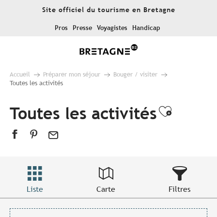
Aller
Site officiel du tourisme en Bretagne
au
contenu
Pros
Presse
Voyagistes
Handicap
principal
Accueil
Préparer mon séjour
Bouger / visiter
Toutes les activités
Toutes les activités
Ajouter
Liste
Carte
Filtres