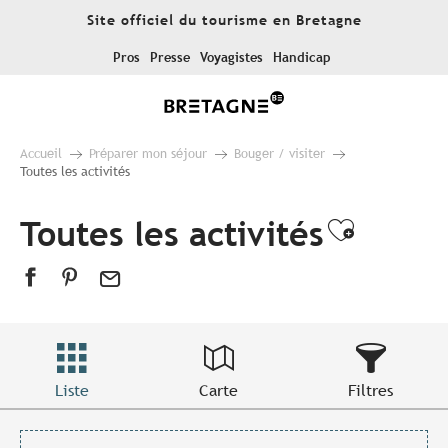
Aller
Site officiel du tourisme en Bretagne
au
contenu
Pros
Presse
Voyagistes
Handicap
principal
Accueil
Préparer mon séjour
Bouger / visiter
Toutes les activités
Toutes les activités
Ajouter
Liste
Carte
Filtres