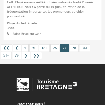
Golf. Plage non-surveillée. Chiens autorisés toute l'année.
ATTENTION 2025 : À partir du 15 juin, en raison de la
fréquentation importante, les promeneurs de chien
pourront venir...
Plage du Tertre Pelé
35800
Saint-Briac-sur-Mer
❮❮
❮
1
9+
18+
26
27
28
34+
51+
79
❯
❯❯
Rejoignez-nous !