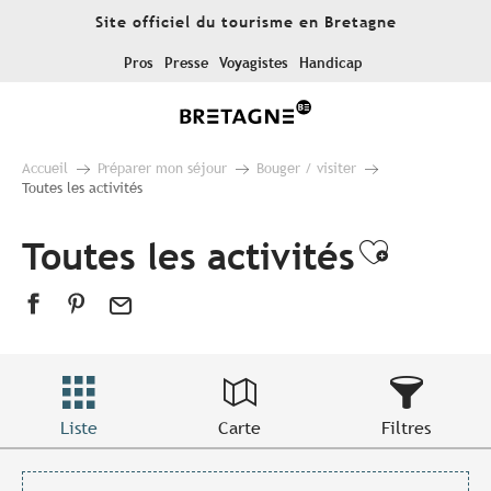
Aller
Site officiel du tourisme en Bretagne
au
contenu
Pros
Presse
Voyagistes
Handicap
principal
Accueil
Préparer mon séjour
Bouger / visiter
Toutes les activités
Toutes les activités
Ajouter
Liste
Carte
Filtres