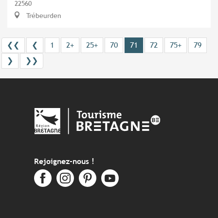
22560
Trébeurden
❮❮
❮
1
2+
25+
70
71
72
75+
79
❯
❯❯
Rejoignez-nous !