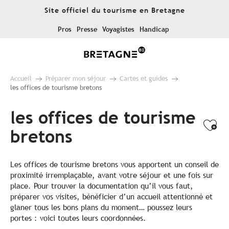
Aller
Site officiel du tourisme en Bretagne
au
contenu
Pros
Presse
Voyagistes
Handicap
principal
Accueil
Préparer mon séjour
Cartes et guides
les offices de tourisme bretons
les offices de tourisme
Ajo
bretons
Les offices de tourisme bretons vous apportent un conseil de
proximité irremplaçable, avant votre séjour et une fois sur
place. Pour trouver la documentation qu’il vous faut,
préparer vos visites, bénéficier d’un accueil attentionné et
glaner tous les bons plans du moment… poussez leurs
portes : voici toutes leurs coordonnées.