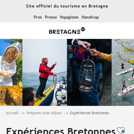
Aller
Site officiel du tourisme en Bretagne
au
contenu
Pros
Presse
Voyagistes
Handicap
principal
Accueil
Préparer mon séjour
Expériences Bretonnes
Expériences Bretonnes
Ajo