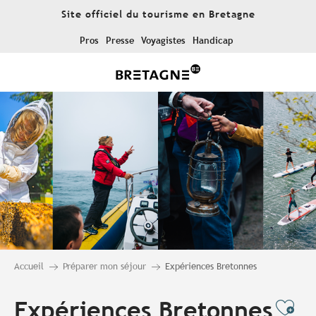
Aller
Site officiel du tourisme en Bretagne
au
contenu
Pros
Presse
Voyagistes
Handicap
principal
Accueil
Préparer mon séjour
Expériences Bretonnes
Expériences Bretonnes
Ajo