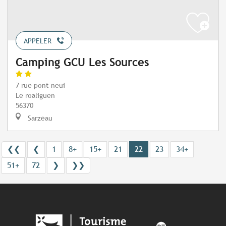
APPELER
Camping GCU Les Sources
7 rue pont neui
Le roaliguen
56370
Sarzeau
❮❮
❮
1
8+
15+
21
22
23
34+
51+
72
❯
❯❯