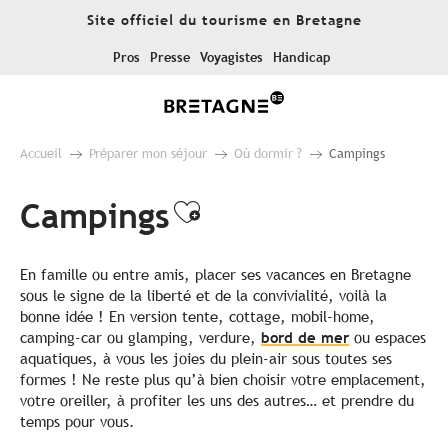
Aller
Site officiel du tourisme en Bretagne
au
contenu
Pros
Presse
Voyagistes
Handicap
principal
Accueil
Préparer mon séjour
Où dormir ?
Campings
Campings
Ajouter aux favor
En famille ou entre amis, placer ses vacances en Bretagne
sous le signe de la liberté et de la convivialité, voilà la
bonne idée ! En version tente, cottage, mobil-home,
camping-car ou glamping, verdure,
bord de mer
ou espaces
aquatiques, à vous les joies du plein-air sous toutes ses
formes ! Ne reste plus qu’à bien choisir votre emplacement,
votre oreiller, à profiter les uns des autres… et prendre du
temps pour vous.