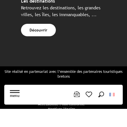
Les destinations
Retrouvez les destinations, les grandes
villes, les îles, les immanquables, ...
Découvrir
Site réalisé en partenariat avec l’ensemble des partenaires touristiques
bretons
Questions fréquentes
Cartes Bretagne & brochures
menu
Plan du site
Recherche
Voir les favoris
Accessibilité : non conforme
Mentions légales
Politique de confidentialité
Politique cookies
Paramètres des cookies