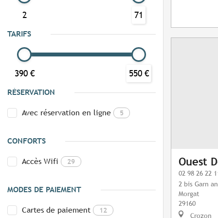
2
71
TARIFS
390 €
550 €
RÉSERVATION
Avec réservation en ligne
5
CONFORTS
Ouest D
Accès Wifi
29
02 98 26 22 1
2 bis Garn a
MODES DE PAIEMENT
Morgat
29160
Cartes de paiement
12
Crozon