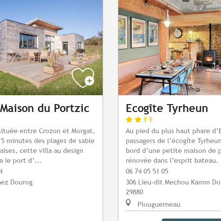
Maison du Portzic
Ecogîte Tyrheun
ituée entre Crozon et Morgat,
Au pied du plus haut phare d’
5 minutes des plages de sable
passagers de l’écogîte Tyrheu
laises, cette villa au design
bord d’une petite maison de 
 le port d’...
rénovée dans l’esprit bateau.
4
06 74 05 51 05
aez Dourog
306 Lieu-dit Mechou Kamm D
29880
Plouguerneau