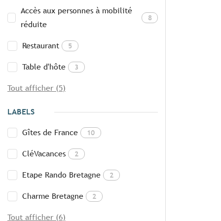
Accès aux personnes à mobilité
8
réduite
Restaurant
5
Table d'hôte
3
Tout afficher (5)
LABELS
Gîtes de France
10
CléVacances
2
Etape Rando Bretagne
2
Charme Bretagne
2
Tout afficher (6)