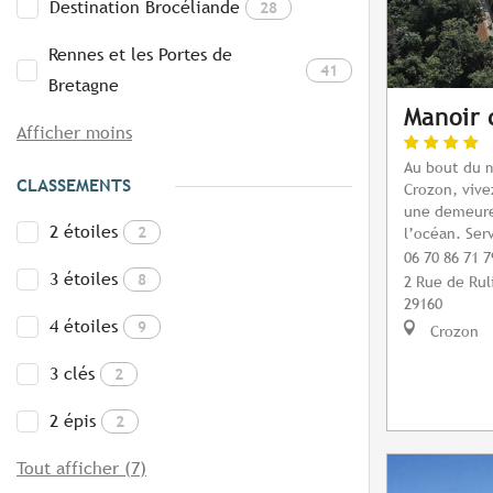
Destination Brocéliande
28
Rennes et les Portes de
41
Bretagne
Manoir 
Afficher moins
Au bout du m
CLASSEMENTS
Crozon, vive
une demeure
2 étoiles
2
l’océan. Serv
06 70 86 71 7
3 étoiles
8
2 Rue de Rul
29160
4 étoiles
9
Crozon
3 clés
2
2 épis
2
Tout afficher (7)