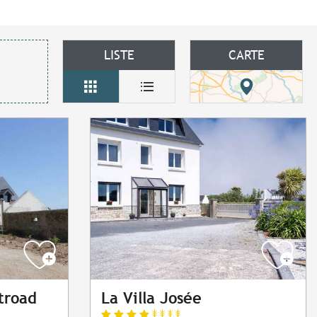
LISTE
CARTE
troad
La Villa Josée