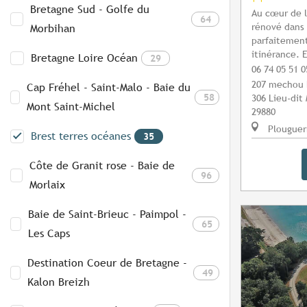
Bretagne Sud - Golfe du
Au cœur de l’
64
rénové dans 
Morbihan
parfaitement
itinérance. 
Bretagne Loire Océan
29
06 74 05 51 0
207 mechou
Cap Fréhel - Saint-Malo - Baie du
58
306 Lieu-di
Mont Saint-Michel
29880
Plouguer
Brest terres océanes
35
Côte de Granit rose - Baie de
96
Morlaix
Baie de Saint-Brieuc - Paimpol -
65
Les Caps
Destination Coeur de Bretagne -
49
Kalon Breizh