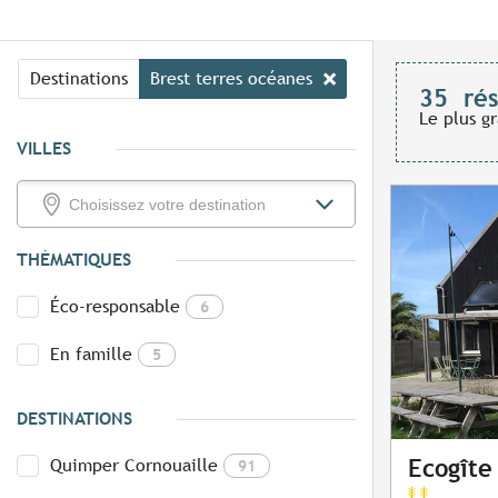
Destinations
Brest terres océanes
35
rés
Le plus g
VILLES
THÉMATIQUES
Éco-responsable
6
En famille
5
DESTINATIONS
Quimper Cornouaille
Ecogîte
91