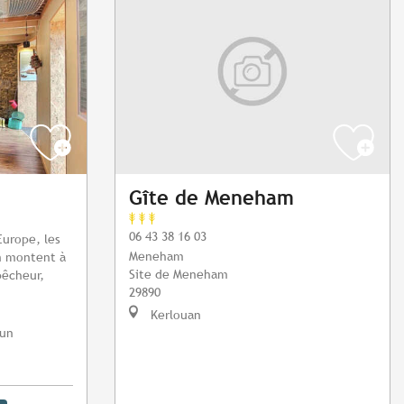
Gîte de Meneham
06 43 38 16 03
Europe, les
Meneham
n montent à
Site de Meneham
pêcheur,
29890
Kerlouan
oun