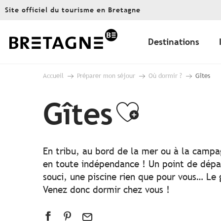
Aller
Site officiel du tourisme en Bretagne
au
contenu
principal
Destinations
Accueil
Préparer mon séjour
Où dormir ?
Gîtes
Gîtes
Ajouter
En tribu, au bord de la mer ou à la camp
en toute indépendance ! Un point de dépar
souci, une piscine rien que pour vous… Le 
Venez donc dormir chez vous !