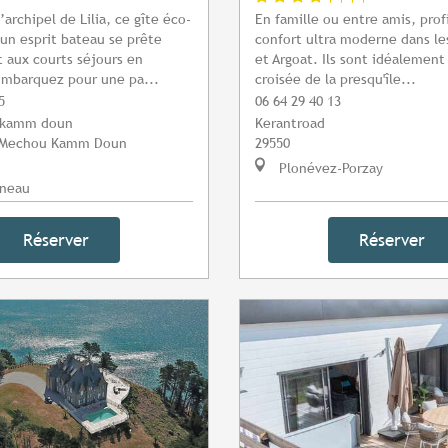
archipel de Lilia, ce gîte éco-
En famille ou entre amis, prof
un esprit bateau se prête
confort ultra moderne dans le
 aux courts séjours en
et Argoat. Ils sont idéalement 
Embarquez pour une pa...
croisée de la presqu'île...
5
06 64 29 40 13
 kamm doun
Kerantroad
t Mechou Kamm Doun
29550
Plonévez-Porzay
neau
Réserver
Réserver