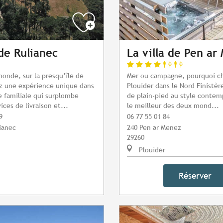
de Rulianec
La villa de Pen ar
onde, sur la presqu’île de
Mer ou campagne, pourquoi cho
z une expérience unique dans
Plouider dans le Nord Finistère
 familiale qui surplombe
de plain-pied au style contem
ices de livraison et...
le meilleur des deux mond...
9
06 77 55 01 84
ianec
240 Pen ar Menez
29260
Plouider
Réserver