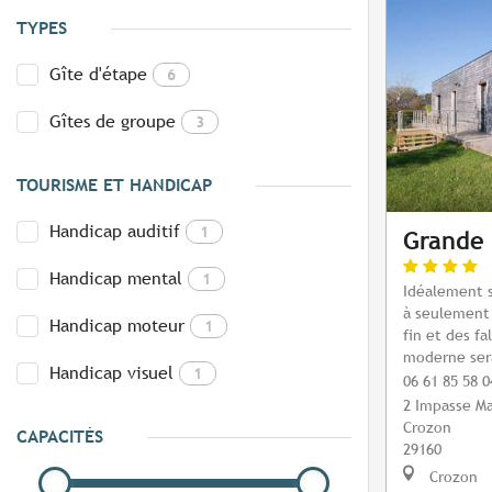
TYPES
Gîte d'étape
6
Gîtes de groupe
3
TOURISME ET HANDICAP
Handicap auditif
1
Grande 
Handicap mental
1
Idéalement s
à seulement 
Handicap moteur
1
fin et des fa
moderne sera
Handicap visuel
1
06 61 85 58 0
2 Impasse M
Crozon
CAPACITÉS
29160
Crozon