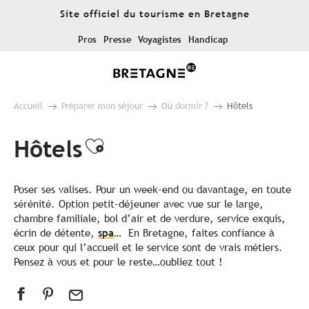
Aller
Site officiel du tourisme en Bretagne
au
contenu
Pros
Presse
Voyagistes
Handicap
principal
Accueil
Préparer mon séjour
Où dormir ?
Hôtels
Hôtels
Ajouter aux favoris
Poser ses valises. Pour un week-end ou davantage, en toute
sérénité. Option petit-déjeuner avec vue sur le large,
chambre familiale, bol d’air et de verdure, service exquis,
écrin de détente,
spa
… En Bretagne, faites confiance à
ceux pour qui l’accueil et le service sont de vrais métiers.
Pensez à vous et pour le reste…oubliez tout !