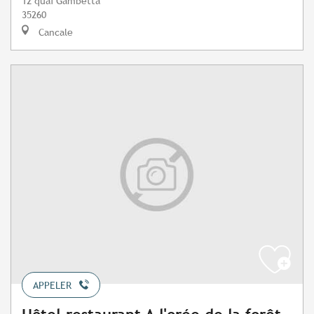
12 quai Gambetta
35260
Cancale
APPELER