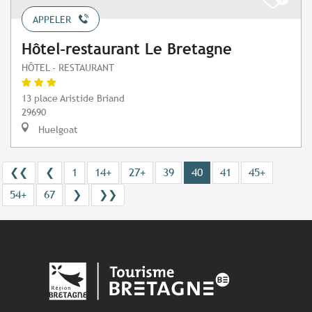
APPELER
Hôtel-restaurant Le Bretagne
HÔTEL - RESTAURANT
13 place Aristide Briand
29690
Huelgoat
❮❮
❮
1
14+
27+
39
40
41
45+
54+
67
❯
❯❯