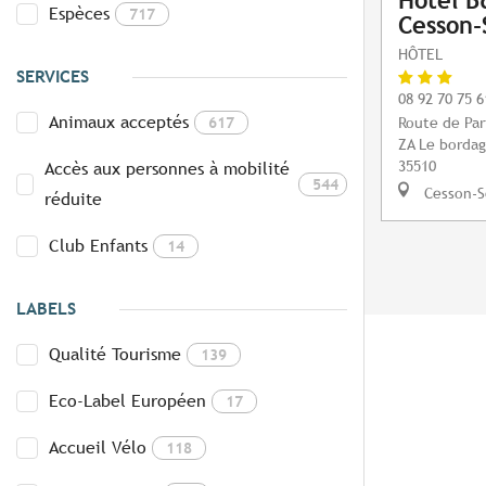
Hôtel B
Espèces
717
Cesson-
HÔTEL
SERVICES
08 92 70 75 6
Animaux acceptés
617
Route de Par
ZA Le borda
35510
Accès aux personnes à mobilité
544
Cesson-S
réduite
Club Enfants
14
LABELS
Qualité Tourisme
139
Eco-Label Européen
17
Accueil Vélo
118