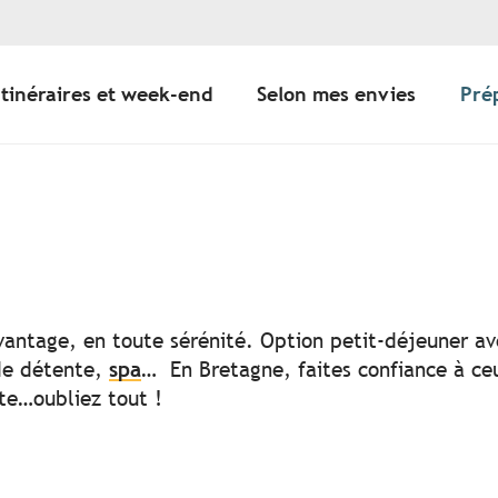
Itinéraires et week-end
Selon mes envies
Pré
r aux favoris
vantage, en toute sérénité. Option petit-déjeuner ave
 de détente,
spa
… En Bretagne, faites confiance à ceu
ste…oubliez tout !