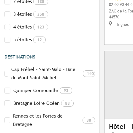
2 étoiles
188
02 40 90 44 4
ZAC de la Fo
3 étoiles
358
44570
Trignac
4 étoiles
123
5 étoiles
12
DESTINATIONS
Cap Fréhel - Saint-Malo - Baie
140
du Mont Saint-Michel
Quimper Cornouaille
93
Bretagne Loire Océan
88
Rennes et les Portes de
88
Bretagne
Hôtel -