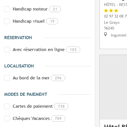
HÔTEL - RE
Handicap moteur
21
02 97 32 08 7
Handicap visuel
19
Le Grayo
56240
Inguiniel
RÉSERVATION
Avec réservation en ligne
103
LOCALISATION
Au bord de la mer
296
MODES DE PAIEMENT
Cartes de paiement
738
Chèques Vacances
709