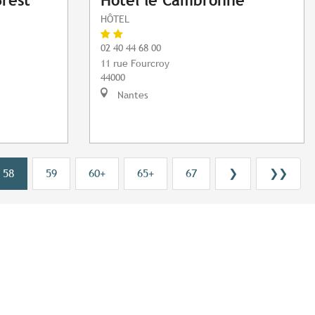
Brest
Hôtel le Cambronne
HÔTEL
02 40 44 68 00
11 rue Fourcroy
44000
Nantes
58
59
60+
65+
67
❯
❯❯