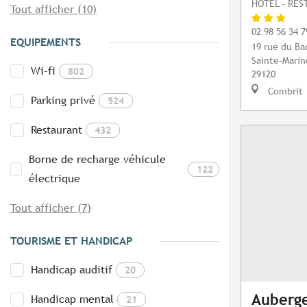
HÔTEL - RE
Tout afficher (10)
02 98 56 34 7
EQUIPEMENTS
19 rue du Ba
Sainte-Marin
Wi-fi
802
29120
Combrit
Parking privé
524
Restaurant
432
Borne de recharge véhicule
122
électrique
Tout afficher (7)
TOURISME ET HANDICAP
Handicap auditif
20
Auberge
Handicap mental
21