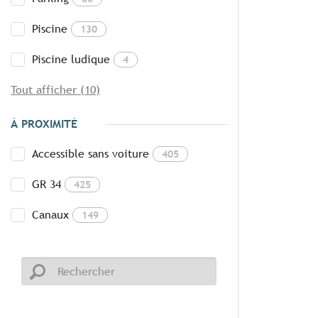
Piscine
130
Piscine ludique
4
Tout afficher (10)
À PROXIMITÉ
Accessible sans voiture
405
GR 34
425
Canaux
149