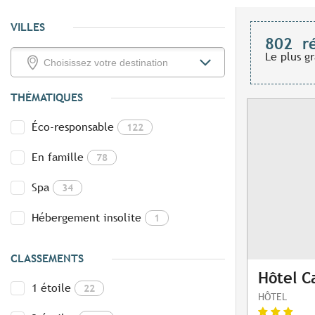
VILLES
802
r
Le plus g
THÉMATIQUES
Éco-responsable
122
En famille
78
Spa
34
Hébergement insolite
1
CLASSEMENTS
Hôtel C
1 étoile
22
HÔTEL