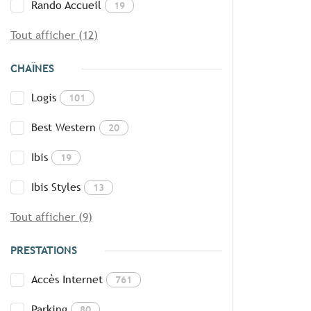
Rando Accueil
19
Tout afficher (12)
CHAÎNES
Logis
101
Best Western
20
Ibis
19
Ibis Styles
13
Tout afficher (9)
PRESTATIONS
Accès Internet
761
Parking
80