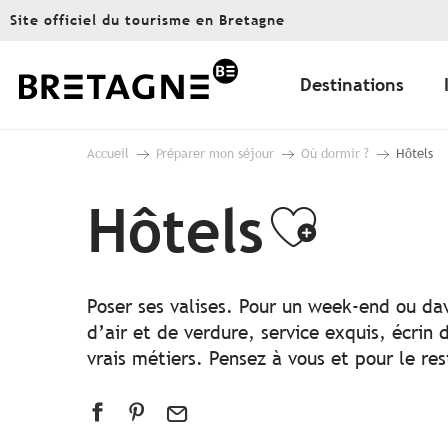
Aller
Site officiel du tourisme en Bretagne
au
contenu
principal
Destinations
Accueil
Préparer mon séjour
Où dormir ?
Hôtels
Hôtels
Ajoute
Poser ses valises. Pour un week-end ou da
d’air et de verdure, service exquis, écrin
vrais métiers. Pensez à vous et pour le re