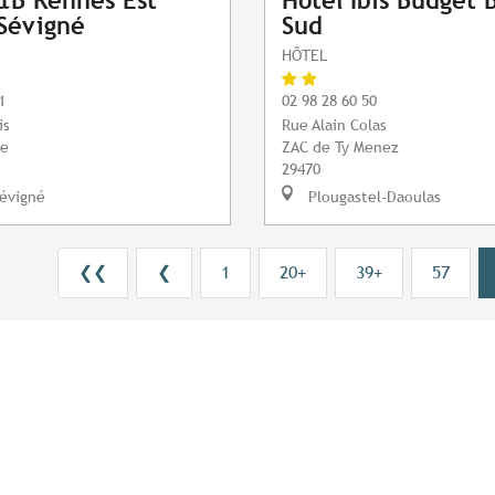
&B Rennes Est
Hôtel Ibis Budget 
Sévigné
Sud
HÔTEL
1
02 98 28 60 50
is
Rue Alain Colas
ge
ZAC de Ty Menez
29470
évigné
Plougastel-Daoulas
❮❮
❮
1
20+
39+
57