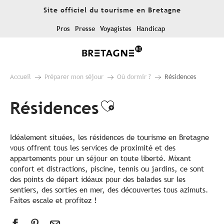
Aller
Site officiel du tourisme en Bretagne
au
contenu
Pros
Presse
Voyagistes
Handicap
principal
Accueil
Préparer mon séjour
Où dormir ?
Résidences
Résidences
Ajouter aux fav
Idéalement situées, les résidences de tourisme en Bretagne
vous offrent tous les services de proximité et des
appartements pour un séjour en toute liberté. Mixant
confort et distractions, piscine, tennis ou jardins, ce sont
des points de départ idéaux pour des balades sur les
sentiers, des sorties en mer, des découvertes tous azimuts.
Faites escale et profitez !