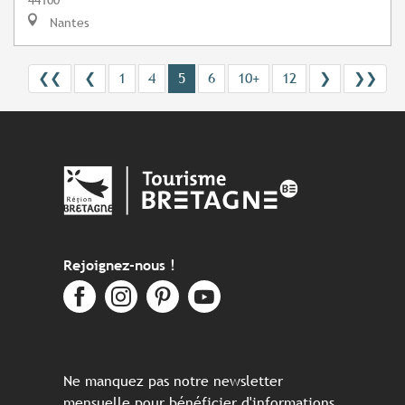
Nantes
❮❮
❮
1
4
5
6
10+
12
❯
❯❯
Rejoignez-nous !
Ne manquez pas notre newsletter
mensuelle pour bénéficier d'informations