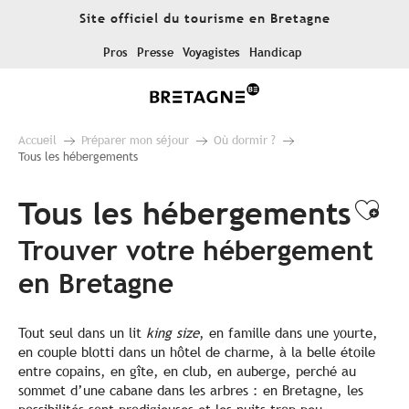
Aller
Site officiel du tourisme en Bretagne
au
contenu
Pros
Presse
Voyagistes
Handicap
principal
Accueil
Préparer mon séjour
Où dormir ?
Tous les hébergements
Tous les hébergements
Ajo
Trouver votre hébergement
en Bretagne
Tout seul dans un lit
king size
, en famille dans une yourte,
en couple blotti dans un hôtel de charme, à la belle étoile
entre copains, en gîte, en club, en auberge, perché au
sommet d’une cabane dans les arbres : en Bretagne, les