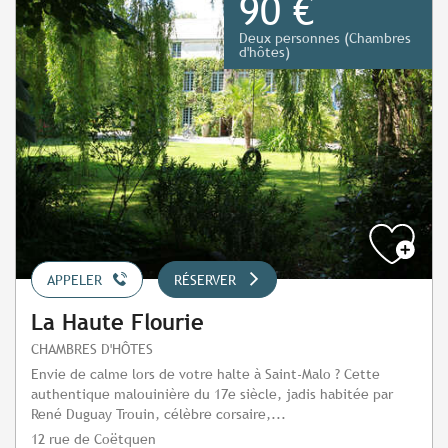
90 €
Deux personnes (Chambres
d'hôtes)
APPELER
RÉSERVER
La Haute Flourie
CHAMBRES D'HÔTES
Envie de calme lors de votre halte à Saint-Malo ? Cette
authentique malouinière du 17e siècle, jadis habitée par
René Duguay Trouin, célèbre corsaire,...
12 rue de Coëtquen