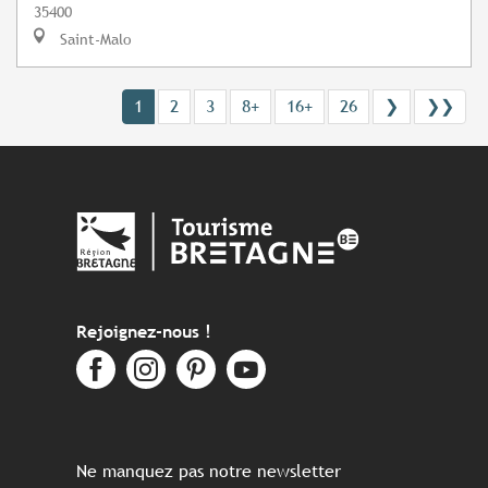
35400
Saint-Malo
1
2
3
8+
16+
26
❯
❯❯
Rejoignez-nous !
Ne manquez pas notre newsletter