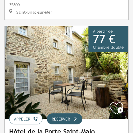
35800
Saint-Briac-sur-Mer
À partir de
77 €
Chambre double
APPELER
RÉSERVER
Hôtel de la Porte Saint-Malo