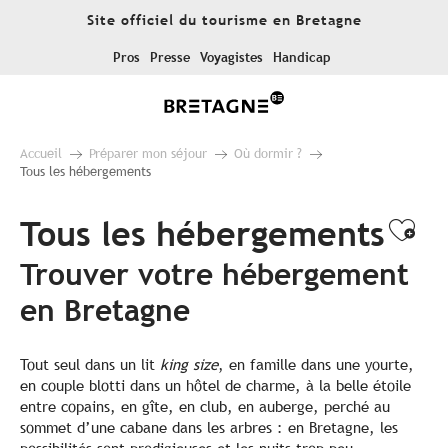
Aller
Site officiel du tourisme en Bretagne
au
contenu
Pros
Presse
Voyagistes
Handicap
principal
Accueil
Préparer mon séjour
Où dormir ?
Tous les hébergements
Tous les hébergements
Ajo
Trouver votre hébergement
en Bretagne
Tout seul dans un lit
king size
, en famille dans une yourte,
en couple blotti dans un hôtel de charme, à la belle étoile
entre copains, en gîte, en club, en auberge, perché au
sommet d’une cabane dans les arbres : en Bretagne, les