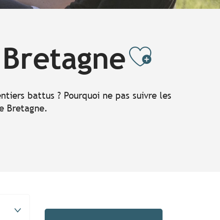
 Bretagne
Ajoute
entiers battus ? Pourquoi ne pas suivre les
de Bretagne.