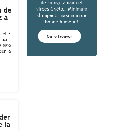
de kouign-amann et
n de
virées à vélo… Minimum
d’impact, maximum de
z à
bonne humeur !
s et 3
Où le trouver
ilier
a baie
sur la
ider
e la