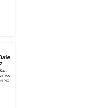
Baie
z
 Raz,
balade
 venez