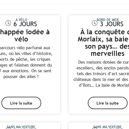
A VÉLO
BORD DE MER
6 JOURS
3 JOURS
happée iodée à
À la conquête 
vélo
Morlaix, sa baie
son pays… de
parcours vélo parfumé aux
merveilles
ns, où les villes d’histoire,
ports de pêche, les criques
Des maisons dotées de cur
ages et falaises donnent du
escaliers, des enclos paroi
ef aux émotions. On se sent
tels des trésors d’art sacr
pousser des ailes !
châteaux dans la mer et des
d’îlots… La baie de Morlai
Lire la suite
Lire la suite
SANS MA VOITURE
SANS MA VOITURE