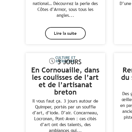
national… Découvrez la perle des
D’une 
Côtes d’Armor, sous tous les
angles...
Lire la suite
CULTURE ET
3 JOURS
PATRIMOINE
En Cornouaille, dans
Re
les coulisses de l’art
du 
et de l’artisanat
breton
Des 
œill
Il vous faut ça. 3 jours autour de
en pa
Quimper, portés par un souffle
anci
d’art, d’iode. D’air. Concarneau,
pist
Locronan, Pont-Aven : ces cités
d’art ont des talents, des
ambiances qui...