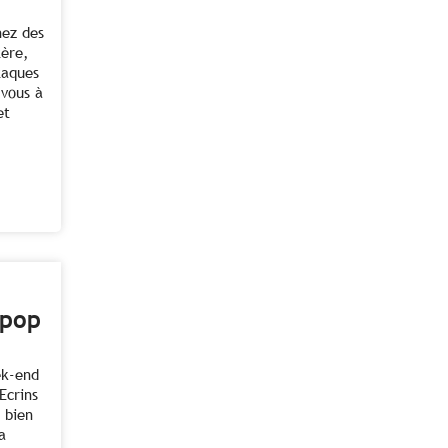
hez des
tère,
taques
-vous à
et
 pop
ek-end
Ecrins
 bien
a