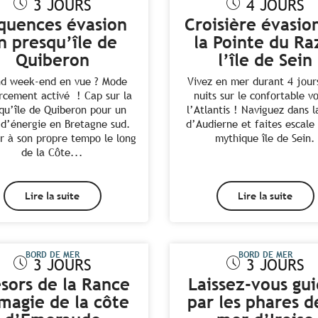
3 JOURS
4 JOURS
quences évasion
Croisière évasio
n presqu’île de
la Pointe du Ra
Quiberon
l’île de Sein
d week-end en vue ? Mode
Vivez en mer durant 4 jour
rcement activé ! Cap sur la
nuits sur le confortable vo
qu’île de Quiberon pour un
l’Atlantis ! Naviguez dans l
 d’énergie en Bretagne sud.
d’Audierne et faites escale 
r à son propre tempo le long
mythique île de Sein.
de la Côte...
Lire la suite
Lire la suite
BORD DE MER
BORD DE MER
3 JOURS
3 JOURS
sors de la Rance
Laissez-vous gu
magie de la côte
par les phares d