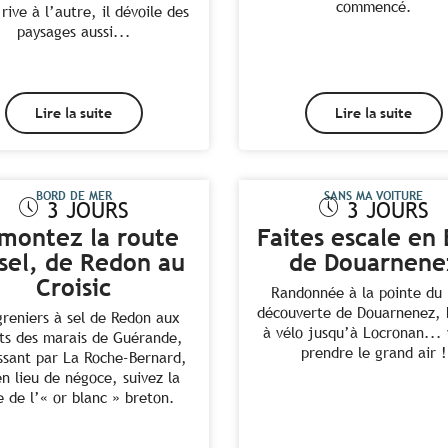
commencé.
rive à l’autre, il dévoile des
paysages aussi...
Lire la suite
Lire la suite
BORD DE MER
SANS MA VOITURE
3 JOURS
3 JOURS
montez la route
Faites escale en 
sel, de Redon au
de Douarnene
Croisic
Randonnée à la pointe du
découverte de Douarnenez, 
greniers à sel de Redon aux
à vélo jusqu’à Locronan...
ets des marais de Guérande,
prendre le grand air !
ssant par La Roche-Bernard,
en lieu de négoce, suivez la
e de l’« or blanc » breton.