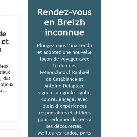
Rendez-vous
en Breizh
inconnue
de
 et
Plongez dans l’inattendu
s
et adoptez une nouvelle
façon de voyager avec
le duo des
ieux
ssiaux
Petaouchnok ! Raphaël
é, des
de Casabianca et
 bijoux
Antoine Delaplace
x...
signent un guide rigolo,
coloré, engagé, avec
plein d’expériences
responsables et d’idées
pour redonner du sens à
ses découvertes.
Meilleures randos, parts