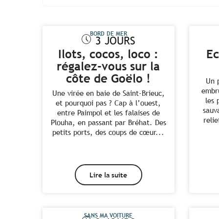
BORD DE MER
3 JOURS
Ilots, cocos, loco :
Ec
régalez-vous sur la
côte de Goëlo !
Un 
embru
Une virée en baie de Saint-Brieuc,
les 
et pourquoi pas ? Cap à l’ouest,
sauv
entre Paimpol et les falaises de
reli
Plouha, en passant par Bréhat. Des
petits ports, des coups de cœur...
Lire la suite
SANS MA VOITURE