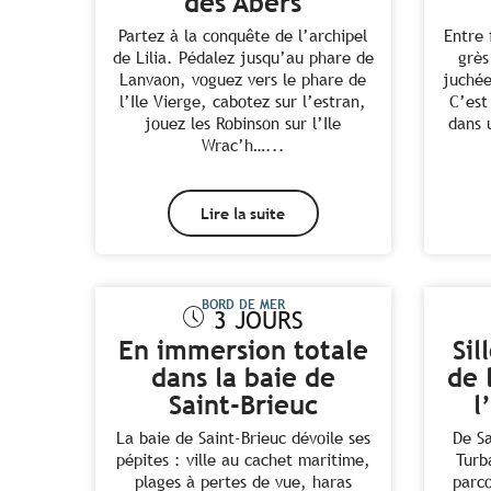
des Abers
Partez à la conquête de l’archipel
Entre 
de Lilia. Pédalez jusqu’au phare de
grès
Lanvaon, voguez vers le phare de
juchée
l’Ile Vierge, cabotez sur l’estran,
C’est
jouez les Robinson sur l’Ile
dans 
Wrac’h…...
Lire la suite
BORD DE MER
3 JOURS
En immersion totale
Sil
dans la baie de
de 
Saint-Brieuc
l
La baie de Saint-Brieuc dévoile ses
De Sa
pépites : ville au cachet maritime,
Turb
plages à pertes de vue, haras
parco