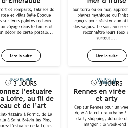
d’Emeraude
mer d’Iroise
fort et remparts, falaises de
Sur terre ou en mer, approc
 rose et villas Belle Epoque
phares mythiques du Finis
s sur leurs pointes rocheux…
conçus pour résister aux at
 un voyage dans le temps et
des vagues. Le soir, amusez
un décor de carte postale...
reconnaître leurs feux 
surtout,...
Lire la suite
Lire la suite
BORD DE MER
CULTURE ET
3 JOURS
3 JOURS
PATRIMOINE
lonnez l’estuaire
Rennes en virée
la Loire, au fil de
et arty
’eau et de l’art
Cap sur Rennes pour un we
dopé à la culture urbaine ! 
int-Nazaire à Pornic, de La
d'art, shopping, détente et
alle à Saint-Brévin-les-Pins,
manger : le week-end 
urez l’estuaire de la Loire.