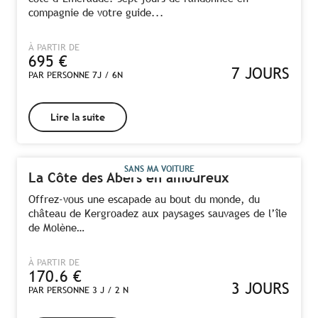
compagnie de votre guide...
À PARTIR DE
695
€
7 JOURS
PAR PERSONNE 7J / 6N
Lire la suite
SANS MA VOITURE
La Côte des Abers en amoureux
Offrez-vous une escapade au bout du monde, du
château de Kergroadez aux paysages sauvages de l’île
de Molène…
À PARTIR DE
170.6
€
3 JOURS
PAR PERSONNE 3 J / 2 N