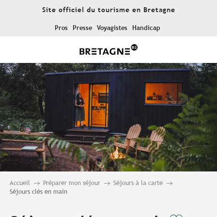
Aller
Site officiel du tourisme en Bretagne
au
contenu
Pros
Presse
Voyagistes
Handicap
principal
Accueil
Préparer mon séjour
Séjours à la carte
Séjours clés en main