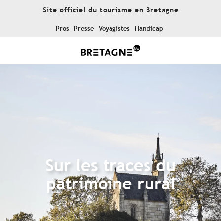
Aller
Site officiel du tourisme en Bretagne
au
contenu
Pros
Presse
Voyagistes
Handicap
principal
Sur les traces du
patrimoine rural