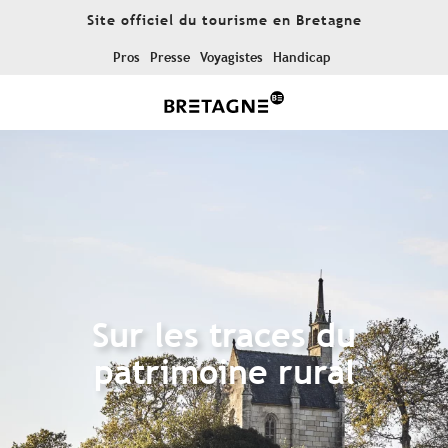
Aller
Site officiel du tourisme en Bretagne
au
contenu
Pros
Presse
Voyagistes
Handicap
principal
Sur les traces du
patrimoine rural