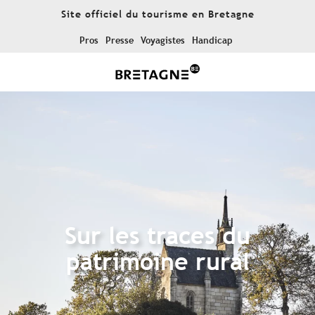
Aller
Site officiel du tourisme en Bretagne
au
contenu
Pros
Presse
Voyagistes
Handicap
principal
Sur les traces du
patrimoine rural