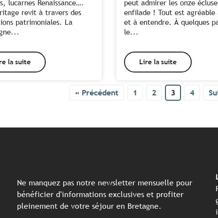
s, lucarnes Renaissance….
peut admirer les onze écluse
ritage revit à travers des
enfilade ! Tout est agréable 
ions patrimoniales. La
et à entendre. À quelques p
gne...
le...
re la suite
Lire la suite
« Précédent
1
2
3
4
Su
Ne manquez pas notre newsletter mensuelle pour
bénéficier d'informations exclusives et profiter
pleinement de votre séjour en Bretagne.