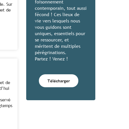
foisonnement
de. Sur
contemporain, tout aussi
uet de
fécond ! Ces lieux de
vie vers lesquels nous
vous guidons sont
uniques, essentiels pour
se ressourcer, et
méritent de multiples
pérégrinations.
Partez ! Venez !
Télécharger
et de
d’hui
éservé
ngtemps