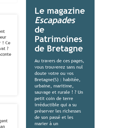
Le magazine
Escapades
de
ent
Patrimoines
leur
r ! Ce
de Bretagne
vat ?
aconte
Au travers de ces pages,
vous trouverez sans nul
doute votre ou vos
Bretagne(S) : habitée,
urbaine, maritime,
sauvage et rurale ! ? Un
petit coin de terre
irréductible qui a su
préserver les richesses
de son passé et les
rgent
marier à un
nan