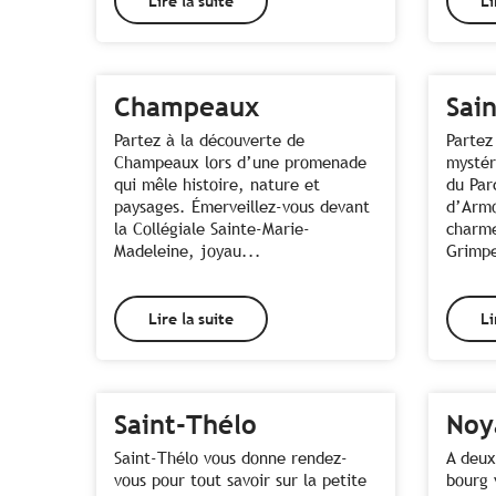
Lire la suite
Li
Champeaux
Sain
Partez à la découverte de
Partez
Champeaux lors d’une promenade
mystér
qui mêle histoire, nature et
du Par
paysages. Émerveillez-vous devant
d’Armo
la Collégiale Sainte-Marie-
charme
Madeleine, joyau...
Grimpe
Lire la suite
Li
Saint-Thélo
Noy
Saint-Thélo vous donne rendez-
A deux
vous pour tout savoir sur la petite
bourg 