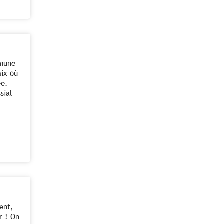
mmune
aix où
ée.
sial
ent,
r ! On