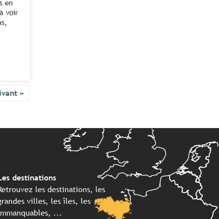
s en
à voir
as,
ivant »
Les destinations
Retrouvez les destinations, les
grandes villes, les îles, les
immanquables, ...