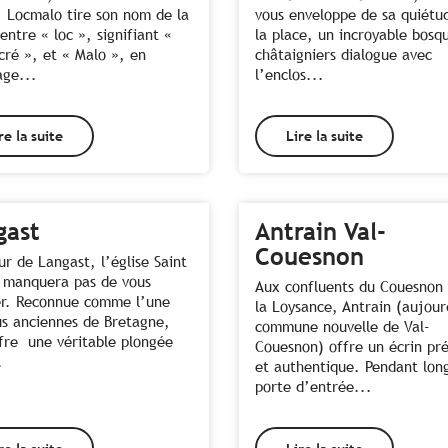
, Locmalo tire son nom de la
vous enveloppe de sa quiétu
entre « loc », signifiant «
la place, un incroyable bosq
acré », et « Malo », en
châtaigniers dialogue avec
ge...
l’enclos...
re la suite
Lire la suite
gast
Antrain Val-
Couesnon
r de Langast, l’église Saint
 manquera pas de vous
Aux confluents du Couesnon 
r. Reconnue comme l’une
la Loysance, Antrain (aujour
us anciennes de Bretagne,
commune nouvelle de Val-
ffre une véritable plongée
Couesnon) offre un écrin pr
.
et authentique. Pendant lo
porte d’entrée...