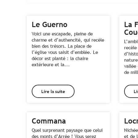
Le Guerno
La 
Cou
Voici une escapade, pleine de
charme et d’authencité, qui recèle
L’ambi
bien des trésors. La place de
recèle
l’église vous saisit d’emblée. Le
d’hist
décor est planté : la chaire
nature
extérieure et la...
vallée
de mil
Lire la suite
Li
Commana
Loc
Quel surprenant paysage que celui
Nichée
des monts d’Arrée ! Vous serez
et de 