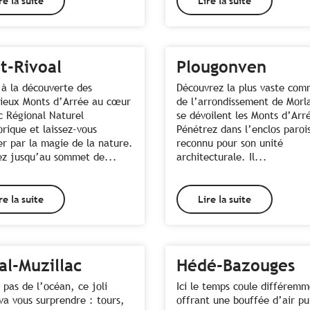
re la suite
Lire la suite
t-Rivoal
Plougonven
 à la découverte des
Découvrez la plus vaste co
ieux Monts d’Arrée au cœur
de l’arrondissement de Morl
c Régional Naturel
se dévoilent les Monts d’Arr
rique et laissez-vous
Pénétrez dans l’enclos parois
r par la magie de la nature.
reconnu pour son unité
z jusqu’au sommet de...
architecturale. Il...
re la suite
Lire la suite
al-Muzillac
Hédé-Bazouges
 pas de l’océan, ce joli
Ici le temps coule différemm
va vous surprendre : tours,
offrant une bouffée d’air pu