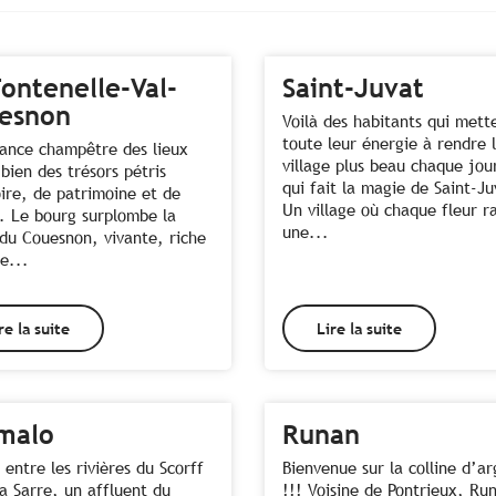
Fontenelle-Val-
Saint-Juvat
esnon
Voilà des habitants qui mett
toute leur énergie à rendre 
ance champêtre des lieux
village plus beau chaque jou
 bien des trésors pétris
qui fait la magie de Saint-Ju
oire, de patrimoine et de
Un village où chaque fleur r
. Le bourg surplombe la
une...
 du Couesnon, vivante, riche
le...
re la suite
Lire la suite
malo
Runan
 entre les rivières du Scorff
Bienvenue sur la colline d’a
la Sarre, un affluent du
!!! Voisine de Pontrieux, Ru