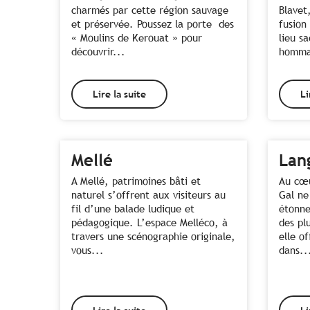
charmés par cette région sauvage
Blavet
et préservée. Poussez la porte des
fusion 
« Moulins de Kerouat » pour
lieu s
découvrir...
homma
Lire la suite
Li
Mellé
Lan
A Mellé, patrimoines bâti et
Au cœu
naturel s’offrent aux visiteurs au
Gal ne
fil d’une balade ludique et
étonne
pédagogique. L’espace Melléco, à
des pl
travers une scénographie originale,
elle o
vous...
dans..