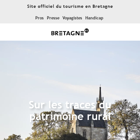
Aller
Site officiel du tourisme en Bretagne
au
contenu
Pros
Presse
Voyagistes
Handicap
principal
Sur les traces du
patrimoine rural