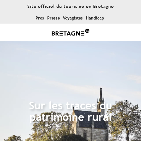
Aller
Site officiel du tourisme en Bretagne
au
contenu
Pros
Presse
Voyagistes
Handicap
principal
Sur les traces du
patrimoine rural