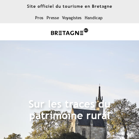
Aller
Site officiel du tourisme en Bretagne
au
contenu
Pros
Presse
Voyagistes
Handicap
principal
Sur les traces du
patrimoine rural