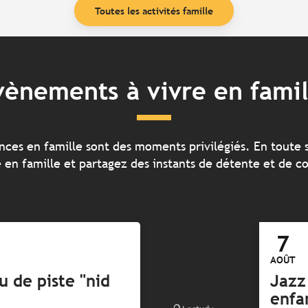
Toutes les activités famille
vènements à vivre en famil
ces en famille sont des moments privilégiés. En toute 
e en famille et partagez des instants de détente et de co
7
AOÛT
u de piste "nid
Jazz 
enfa