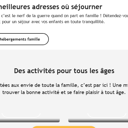
meilleures adresses où séjourner
c’est le nerf de la guerre quand on part en famille ! Détendez-vo
 pour un séjour avec vos enfants en toute tranquillité.
 hébergements famille
e faire avec des
Que faire avec 
ants de 3 à 6 ans
enfants de 6 à 9
?
?
Des activités pour tous les âges
tées aux envie de toute la famille, c’est par ici ! Une 
trouver la bonne activité et se faire plaisir à tout âge.
Lire la suite
Lire la suite