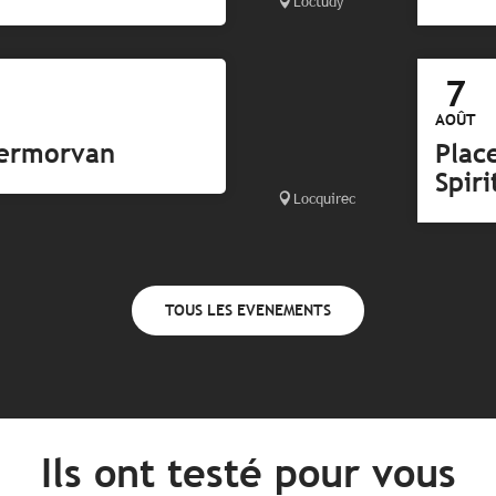
Loctudy
7
AOÛT
Kermorvan
Plac
Spiri
Locquirec
TOUS LES EVENEMENTS
Ils ont testé pour vous