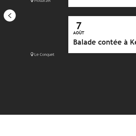
Plouarzel
7
AOÛT
Balade contée à 
Le Conquet