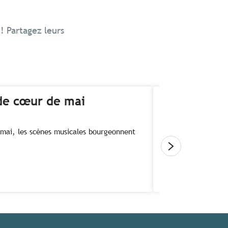
 ! Partagez leurs
 de cœur de mai
de mai, les scènes musicales bourgeonnent
La Bretagne qu