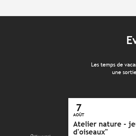
E
Les temps de vacan
une sorti
7
AOÛT
Atelier nature - je
d'oiseaux"