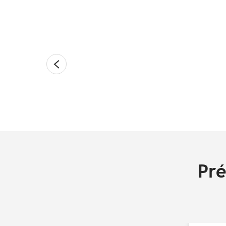
Halloween en Bretagn
La fin octobre en Bretagne est traditi
célèbre Samain, le passage...
Lire la suite
Pré