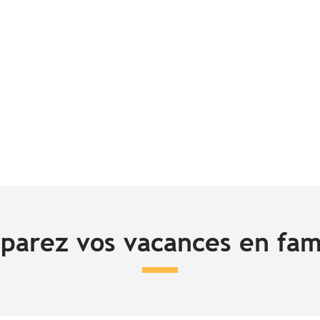
e
onnellement un moment hors du temps. Quand le visible se mêle à l’invi
parez vos vacances en fam