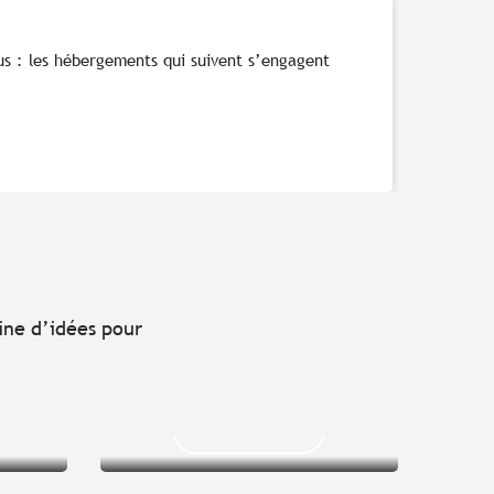
us : les hébergements qui suivent s’engagent
des
Que faire avec des
 ans
enfants de 9 à 12
ans ?
mine d’idées pour
Lire la suite