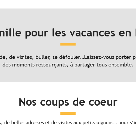
Que faire quand il pleut en Bretagne
Les stations balnéaires familiales
mille pour les vacances en
A l’aventure
bretonnes
?
ode, de visites, buller, se défouler…Laissez-vous porter 
des moments ressourçants, à partager tous ensemble.
Lire la suite
Lire la suite
Lire la suite
Nos coups de coeur
s, de belles adresses et de visites aux petits oignons… pour s’i