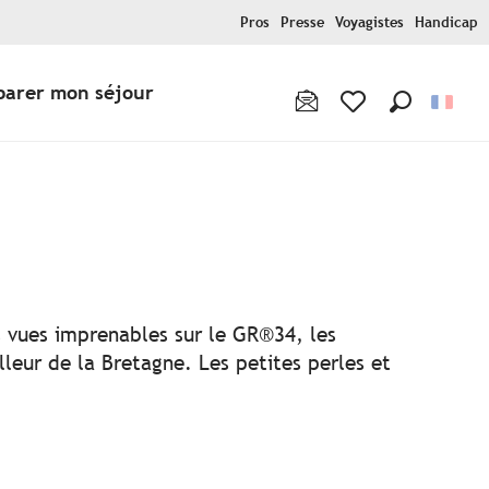
Pros
Presse
Voyagistes
Handicap
parer mon séjour
Recherche
Voir les favoris
ux favoris
es vues imprenables sur le GR®34, les
lleur de la Bretagne. Les petites perles et