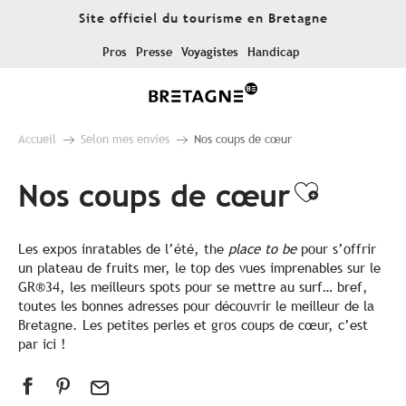
Aller
Site officiel du tourisme en Bretagne
au
contenu
Pros
Presse
Voyagistes
Handicap
principal
Accueil
Selon mes envies
Nos coups de cœur
Nos coups de cœur
Ajouter
Les expos inratables de l’été, the
place to be
pour s’offrir
un plateau de fruits mer, le top des vues imprenables sur le
GR®34, les meilleurs spots pour se mettre au surf… bref,
toutes les bonnes adresses pour découvrir le meilleur de la
Bretagne. Les petites perles et gros coups de cœur, c’est
par ici !