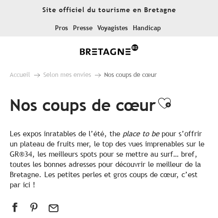
Aller
Site officiel du tourisme en Bretagne
au
contenu
Pros
Presse
Voyagistes
Handicap
principal
Accueil
Selon mes envies
Nos coups de cœur
Nos coups de cœur
Ajouter
Les expos inratables de l’été, the
place to be
pour s’offrir
un plateau de fruits mer, le top des vues imprenables sur le
GR®34, les meilleurs spots pour se mettre au surf… bref,
toutes les bonnes adresses pour découvrir le meilleur de la
Bretagne. Les petites perles et gros coups de cœur, c’est
par ici !