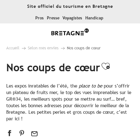
Aller
Site officiel du tourisme en Bretagne
au
contenu
Pros
Presse
Voyagistes
Handicap
principal
Accueil
Selon mes envies
Nos coups de cœur
Nos coups de cœur
Ajouter
Les expos inratables de l’été, the
place to be
pour s’offrir
un plateau de fruits mer, le top des vues imprenables sur le
GR®34, les meilleurs spots pour se mettre au surf… bref,
toutes les bonnes adresses pour découvrir le meilleur de la
Bretagne. Les petites perles et gros coups de cœur, c’est
par ici !