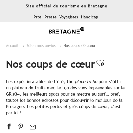
Aller
Site officiel du tourisme en Bretagne
au
contenu
Pros
Presse
Voyagistes
Handicap
principal
Accueil
Selon mes envies
Nos coups de cœur
Nos coups de cœur
Ajouter
Les expos inratables de l’été, the
place to be
pour s’offrir
un plateau de fruits mer, le top des vues imprenables sur le
GR®34, les meilleurs spots pour se mettre au surf… bref,
toutes les bonnes adresses pour découvrir le meilleur de la
Bretagne. Les petites perles et gros coups de cœur, c’est
par ici !