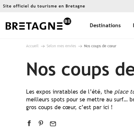
Aller
Site officiel du tourisme en Bretagne
au
contenu
principal
Destinations
Accueil
Selon mes envies
Nos coups de cœur
Nos coups d
Les expos inratables de l’été, the
place t
meilleurs spots pour se mettre au surf… br
gros coups de cœur, c’est par ici !