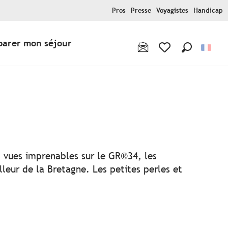
Pros
Presse
Voyagistes
Handicap
parer mon séjour
Recherche
Voir les favoris
ux favoris
es vues imprenables sur le GR®34, les
lleur de la Bretagne. Les petites perles et