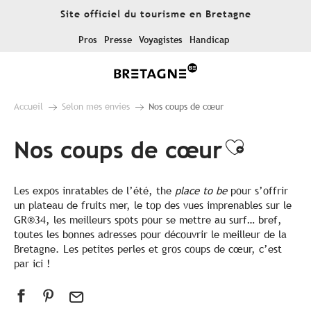
Aller
Site officiel du tourisme en Bretagne
au
contenu
Pros
Presse
Voyagistes
Handicap
principal
Accueil
Selon mes envies
Nos coups de cœur
Nos coups de cœur
Ajouter
Les expos inratables de l’été, the
place to be
pour s’offrir
un plateau de fruits mer, le top des vues imprenables sur le
GR®34, les meilleurs spots pour se mettre au surf… bref,
toutes les bonnes adresses pour découvrir le meilleur de la
Bretagne. Les petites perles et gros coups de cœur, c’est
par ici !