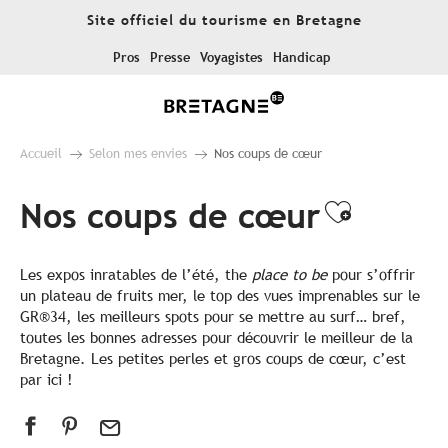
Aller
Site officiel du tourisme en Bretagne
au
contenu
Pros
Presse
Voyagistes
Handicap
principal
Accueil
Selon mes envies
Nos coups de cœur
Nos coups de cœur
Ajouter
Les expos inratables de l’été, the
place to be
pour s’offrir
un plateau de fruits mer, le top des vues imprenables sur le
GR®34, les meilleurs spots pour se mettre au surf… bref,
toutes les bonnes adresses pour découvrir le meilleur de la
Bretagne. Les petites perles et gros coups de cœur, c’est
par ici !