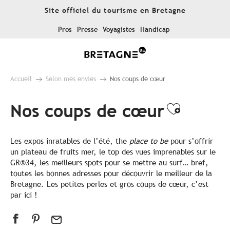
Aller
Site officiel du tourisme en Bretagne
au
contenu
Pros
Presse
Voyagistes
Handicap
principal
Accueil
Selon mes envies
Nos coups de cœur
Nos coups de cœur
Ajouter
Les expos inratables de l’été, the
place to be
pour s’offrir
un plateau de fruits mer, le top des vues imprenables sur le
GR®34, les meilleurs spots pour se mettre au surf… bref,
toutes les bonnes adresses pour découvrir le meilleur de la
Bretagne. Les petites perles et gros coups de cœur, c’est
par ici !