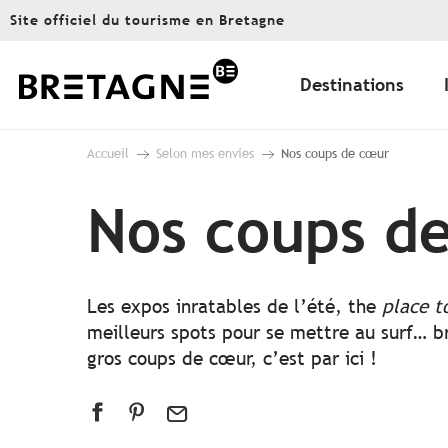
Aller
Site officiel du tourisme en Bretagne
au
contenu
principal
Destinations
Accueil
Selon mes envies
Nos coups de cœur
Nos coups d
Les expos inratables de l’été, the
place t
meilleurs spots pour se mettre au surf… br
gros coups de cœur, c’est par ici !