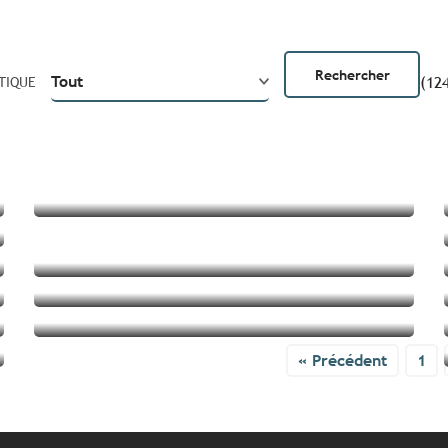
(124
TIQUE
Vacances de Toussaint :
cocooning et baignade en
famille
4 week-ends hors des sentiers
battus en Bretagne
Le street art s’affiche en
Bretagne
Souvenirs made in Bretagne
Lire la suite
Lire la suite
« Précédent
1
Lire la suite
Lire la suite