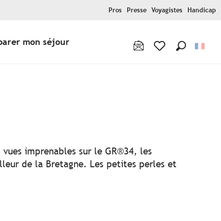
Pros
Presse
Voyagistes
Handicap
parer mon séjour
Recherche
Voir les favoris
ux favoris
es vues imprenables sur le GR®34, les
lleur de la Bretagne. Les petites perles et