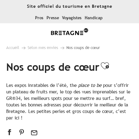
Aller
Site officiel du tourisme en Bretagne
au
contenu
Pros
Presse
Voyagistes
Handicap
principal
Accueil
Selon mes envies
Nos coups de cœur
Nos coups de cœur
Ajouter
Les expos inratables de l’été, the
place to be
pour s’offrir
un plateau de fruits mer, le top des vues imprenables sur le
GR®34, les meilleurs spots pour se mettre au surf… bref,
toutes les bonnes adresses pour découvrir le meilleur de la
Bretagne. Les petites perles et gros coups de cœur, c’est
par ici !