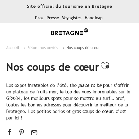
Aller
Site officiel du tourisme en Bretagne
au
contenu
Pros
Presse
Voyagistes
Handicap
principal
Accueil
Selon mes envies
Nos coups de cœur
Nos coups de cœur
Ajouter
Les expos inratables de l’été, the
place to be
pour s’offrir
un plateau de fruits mer, le top des vues imprenables sur le
GR®34, les meilleurs spots pour se mettre au surf… bref,
toutes les bonnes adresses pour découvrir le meilleur de la
Bretagne. Les petites perles et gros coups de cœur, c’est
par ici !